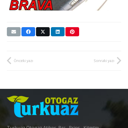
Önceki yazı
Sonraki yazı
Turkuaz Otogaz Atiker ,Brc , Prins , Kitmtm