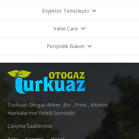
Enjektör Temizleyici
Valve Care
Periyodik Bakım
Turkuaz Otogaz Atiker ,Brc , Prins , Kitmtm
markalarının Yetkili Servisidir.
Çalışma Saatlerimiz