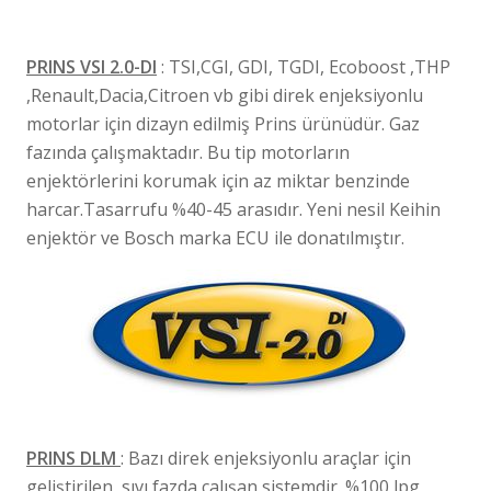
PRINS VSI 2.0-DI
: TSI,CGI, GDI, TGDI, Ecoboost ,THP
,Renault,Dacia,Citroen vb gibi direk enjeksiyonlu
motorlar için dizayn edilmiş Prins ürünüdür. Gaz
fazında çalışmaktadır. Bu tip motorların
enjektörlerini korumak için az miktar benzinde
harcar.Tasarrufu %40-45 arasıdır. Yeni nesil Keihin
enjektör ve Bosch marka ECU ile donatılmıştır.
PRINS DLM
: Bazı direk enjeksiyonlu araçlar için
geliştirilen, sıvı fazda çalışan sistemdir. %100 lpg