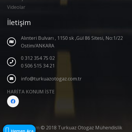
Videolar
İletişim
Alınteri Bulvarı , 1150 sk ,Gül 86 Sitesi, No:1/22
Ostim/ANKARA
0 312 354 75 02
0 506 515 34 21
info@turkuazotogaz.com.tr
HARİTA KONUM İSTE
Web Tasarım
© 2018 Turkuaz Otogaz Mühendislik
Hemen Ara