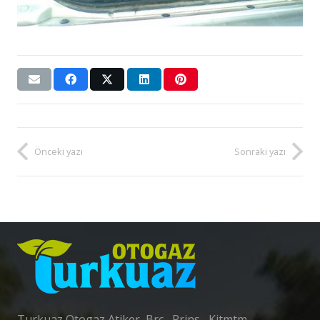
Önceki yazı
Sonraki yazı
Turkuaz Otogaz Atiker ,Brc , Prins , Kitmtm