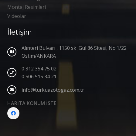
Montaj Resimleri
Videolar
İletişim
Alınteri Bulvarı , 1150 sk ,Gül 86 Sitesi, No:1/22
Ostim/ANKARA
0 312 354 75 02
0 506 515 34 21
info@turkuazotogaz.com.tr
HARİTA KONUM İSTE