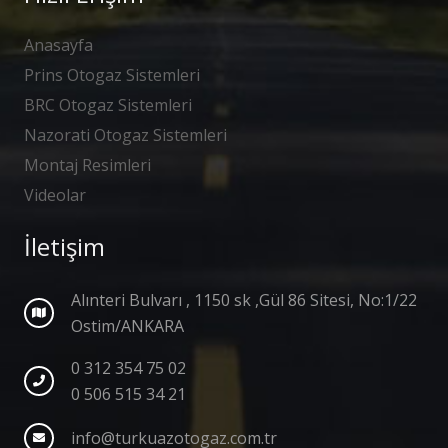
Anasayfa
Prins Otogaz Sistemleri
BRC Otogaz Sistemleri
Nazorati Otogaz Sistemleri
Montaj Resimleri
Videolar
İletişim
Alınteri Bulvarı , 1150 sk ,Gül 86 Sitesi, No:1/22
Ostim/ANKARA
0 312 354 75 02
0 506 515 34 21
info@turkuazotogaz.com.tr