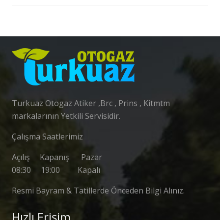
Turkuaz Otogaz Atiker ,Brc , Prins , Kitmtm
markalarının Yetkili Servisidir.
Çalışma Saatlerimiz
Açılış Kapanış Pazar
08:30 19:00 Kapalı
Resmi Bayram & Tatillerde Önceden Bilgi Alınız.
Hızlı Erişim