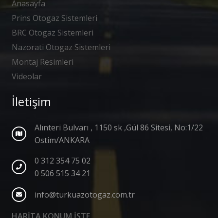
Anasayfa
Prins Otogaz Sistemleri
BRC Otogaz Sistemleri
Nazorati Otogaz Sistemleri
Montaj Resimleri
Videolar
İletişim
Alınteri Bulvarı , 1150 sk ,Gül 86 Sitesi, No:1/22
Ostim/ANKARA
0 312 354 75 02
0 506 515 34 21
info@turkuazotogaz.com.tr
HARİTA KONUM İSTE