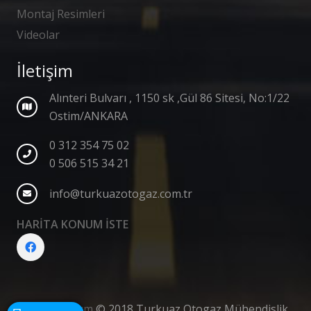
Montaj Resimleri
Videolar
İletişim
Alınteri Bulvarı , 1150 sk ,Gül 86 Sitesi, No:1/22
Ostim/ANKARA
0 312 354 75 02
0 506 515 34 21
info@turkuazotogaz.com.tr
HARİTA KONUM İSTE
Web Tasarım
© 2018 Turkuaz Otogaz Mühendislik