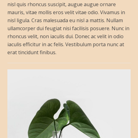
nisl quis rhoncus suscipit, augue augue ornare
mauris, vitae mollis eros velit vitae odio. Vivamus in
nisl ligula. Cras malesuada eu nisl a mattis. Nullam
ullamcorper dui feugiat nisi facilisis posuere. Nunc in
rhoncus velit, non iaculis dui. Donec ac velit in odio
iaculis efficitur in ac felis. Vestibulum porta nunc at
erat tincidunt finibus.