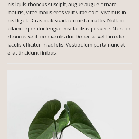
nisl quis rhoncus suscipit, augue augue ornare
mauris, vitae mollis eros velit vitae odio. Vivamus in
nisl ligula. Cras malesuada eu nisl a mattis. Nullam
ullamcorper dui feugiat nisi facilisis posuere. Nunc in
rhoncus velit, non iaculis dui. Donec ac velit in odio
iaculis efficitur in ac felis. Vestibulum porta nunc at
erat tincidunt finibus.