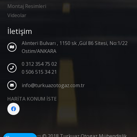
Montaj Resimleri
Videolar
İletişim
Alınteri Bulvarı , 1150 sk ,Gül 86 Sitesi, No:1/22
Ostim/ANKARA
0 312 354 75 02
0 506 515 34 21
info@turkuazotogaz.com.tr
HARİTA KONUM İSTE
Web Tasarım
© 2018 Turkuaz Otogaz Mühendislik