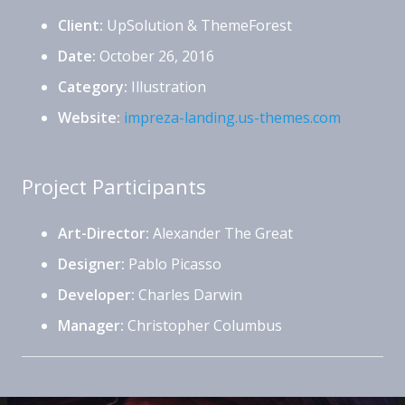
Client:
UpSolution & ThemeForest
Date:
October 26, 2016
Category:
Illustration
Website:
impreza-landing.us-themes.com
Project Participants
Art-Director:
Alexander The Great
Designer:
Pablo Picasso
Developer:
Charles Darwin
Manager:
Christopher Columbus