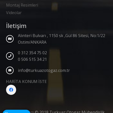
Montaj Resimleri
Videolar
İletişim
Alınteri Bulvarı , 1150 sk ,Gül 86 Sitesi, No:1/22
Ostim/ANKARA
0 312 354 75 02
0 506 515 34 21
info@turkuazotogaz.com.tr
HARİTA KONUM İSTE
Web Tasarım
© 2018 Turkuaz Otogaz Mühendislik